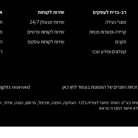
רב-בריח לעסקים
שירות לקוחות
א
מוצרי נעילה
שירותי מנעולן 24/7
תנ
קריירה ומשרות פנויות
שירות לקוחות פרטיים
מד
תקנים
שירות לקוחות עסקים
הצ
קטלוגים ומידע טכני
רב
כויות היוצרים של התמונות בעמוד
לחץ כאן
rights reserved
ות היוצרים בנוגע לכל חלק מאתר זה הינם של רב-בריח (08) תעשיות בע”מ. האתר מיועד לצפייה בלבד. העתקה, הפצה, שיכפול
ללא אישור החברה מראש