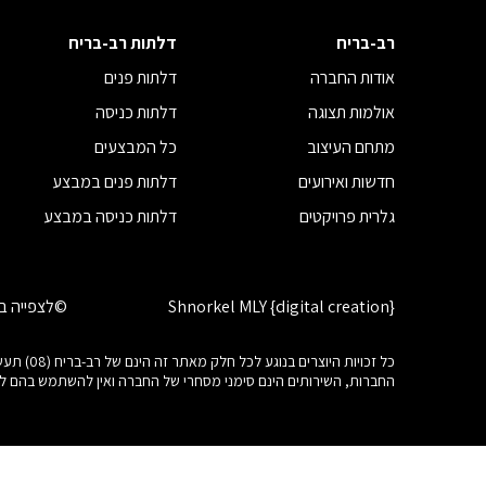
רב-בריח
דלתות רב-בריח
אודות החברה
דלתות פנים
אולמות תצוגה
דלתות כניסה
מתחם העיצוב
כל המבצעים
חדשות ואירועים
דלתות פנים במבצע
גלרית פרויקטים
דלתות כניסה במבצע
Shnorkel MLY {digital creation}
©לצפייה בז
כל זכוי
החברות, השירותים הינם סימני מסחרי של החברה ואין להשתמש בהם 