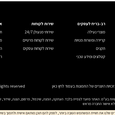
רב-בריח לעסקים
שירות לקוחות
א
מוצרי נעילה
שירותי מנעולן 24/7
תנ
קריירה ומשרות פנויות
שירות לקוחות פרטיים
מד
תקנים
שירות לקוחות עסקים
הצ
קטלוגים ומידע טכני
רב
כויות היוצרים של התמונות בעמוד
לחץ כאן
rights reserved
ות היוצרים בנוגע לכל חלק מאתר זה הינם של רב-בריח (08) תעשיות בע”מ. האתר מיועד לצפייה בלבד. העתקה, הפצה, שיכפול
ללא אישור החברה מראש
ו מעניקים למבקרים שלנו את חוויית המשתמש הטובה ביותר, לספק להם תוכן מותאם אישית ולתמוך בש