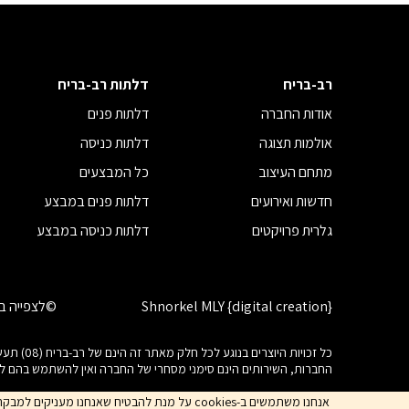
רב-בריח
דלתות רב-בריח
אודות החברה
דלתות פנים
אולמות תצוגה
דלתות כניסה
מתחם העיצוב
כל המבצעים
חדשות ואירועים
דלתות פנים במבצע
גלרית פרויקטים
דלתות כניסה במבצע
Shnorkel MLY {digital creation}
©לצפייה בז
כל זכוי
החברות, השירותים הינם סימני מסחרי של החברה ואין להשתמש בהם 
אנחנו משתמשים ב-cookies על מנת להבטיח שאנחנ