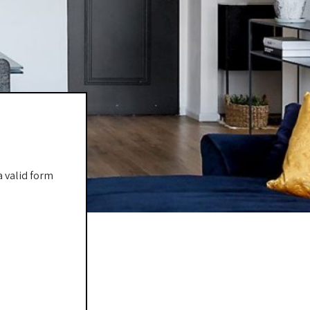
ה
a valid form