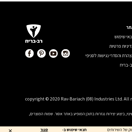
תר
אי שימוש
יניות פרטיות
הרת והסדרי נגישות לסניפי
-בריח
copyright © 2020 Rav-Bariach (08) Industries Ltd. All 
, פרסום, הצגה, שידור, שינוי, ביצוע יצירות נגזרות בתוכן המופיע באתר אסור. שמות המוצרים,
יווק של השירותים
תנאי שימוש ב-
סגור