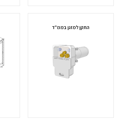
התקן למזגן בממ"ד