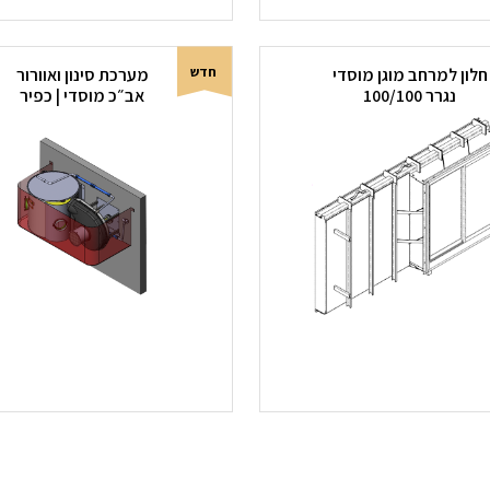
חדש
חלון למרחב מוגן מוסדי
מערכת סינון ואוורור
נגרר 100/100
אב״כ מוסדי | כפיר