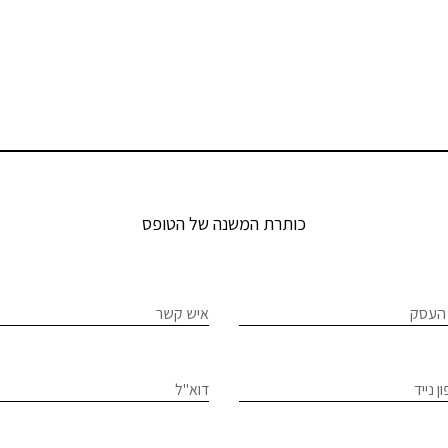
כותרת המשנה של הטופס
If
פס
העסק
איש קשר
יכלים
hum
le
צבי
ן נייד
דוא"ל
ם
f
bl