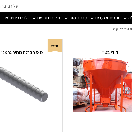
על רב-ברי
גלרית פרויקטים
ה
תריסים ושערים
מרחב מוגן
מוצרים נוספים
ת להמשך יציקה
משך יציקה
חדש
דודי בטון
מוט הברגה מהיר גרמני