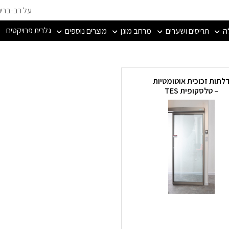
על רב-ברי
גלרית פרויקטים
ה
תריסים ושערים
מרחב מוגן
מוצרים נוספים
לתות זכוכית אוטומטיות
– טלסקופית TES