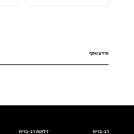
מידע נוסף
רב-בריח
דלתות רב-בריח