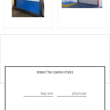
כותרת המשנה של הטופס
If you
טופס
are
שם העסק
איש קשר
אדריכלים
human,
leave
ומעצבי