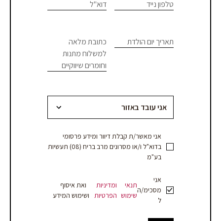
this
טלפון נייד
דוא"ל
פנים
field
blank.
תאריך יום הולדת
כתובת מלאה
למשלוח מתנות
וחומרים שיווקיים
אני מאשר/ת קבלת דיוור ומידע פרסומי
בדוא"ל ו/או מסרונים מרב בריח (08) תעשיות
בע"מ
אני
תנאי
ומדיניות
ואת איסוף
מסכימ/ה
שימוש
הפרטיות
ושימוש המידע
ל