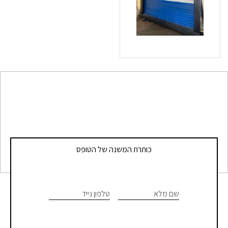
כותרת המשנה של הטופס
צרו
If you
are
שם מלא
טלפון נייד
קשר
human,
leave
-