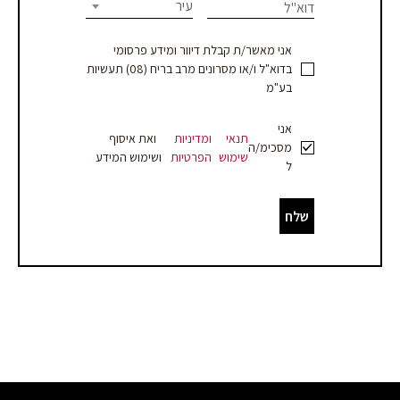
this
עיר
דוא"ל
עמוד
field
blank.
מוצר
אני מאשר/ת קבלת דיוור ומידע פרסומי
בדוא"ל ו/או מסרונים מרב בריח (08) תעשיות
-
בע"מ
עסקים
אני
תנאי
ומדיניות
ואת איסוף
מסכימ/ה
שימוש
הפרטיות
ושימוש המידע
ל
שלח