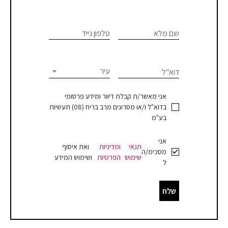
צרו
If you
are
שם מלא
טלפון נייד
קשר
human,
leave
-
this
עיר
דוא"ל
עמוד
field
blank.
מוצר
אני מאשר/ת קבלת דיוור ומידע פרסומי
בדוא"ל ו/או מסרונים מרב בריח (08) תעשיות
-
בע"מ
עסקים
אני
תנאי
ומדיניות
ואת איסוף
מסכימ/ה
שימוש
הפרטיות
ושימוש המידע
ל
שלח