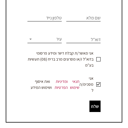
צרו
If you
are
שם מלא
טלפון נייד
קשר
human,
leave
-
this
עיר
דוא"ל
עמוד
field
blank.
מוצר
אני מאשר/ת קבלת דיוור ומידע פרסומי
בדוא"ל ו/או מסרונים מרב בריח (08) תעשיות
-
בע"מ
עסקים
אני
תנאי
ומדיניות
ואת איסוף
מסכימ/ה
שימוש
הפרטיות
ושימוש המידע
ל
שלח