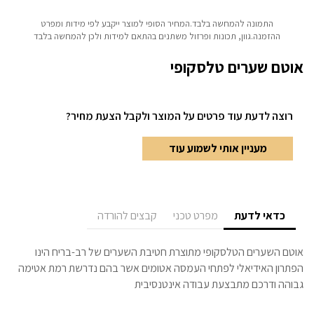
התמונה להמחשה בלבד.המחיר הסופי למוצר ייקבע לפי מידות ומפרט
ההזמנה.גוון, תכונות ופרזול משתנים בהתאם למידות ולכן להמחשה בלבד
אוטם שערים טלסקופי
רוצה לדעת עוד פרטים
על המוצר ולקבל הצעת מחיר?
מעניין אותי לשמוע עוד
כדאי לדעת
מפרט טכני
קבצים להורדה
אוטם השערים הטלסקופי מתוצרת חטיבת השערים של רב-בריח הינו
הפתרון האידיאלי לפתחי העמסה אטומים אשר בהם נדרשת רמת אטימה
גבוהה ודרכם מתבצעת עבודה אינטנסיבית