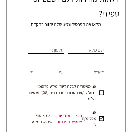
ספידי?
מלאו את הפרטים ונציג שלנו יחזור בהקדם
צרו
If you
are
שם מלא
טלפון נייד
קשר
human,
leave
-
this
עיר
דוא"ל
עמוד
field
blank.
מוצר
אני מאשר/ת קבלת דיוור ומידע פרסומי
בדוא"ל ו/או מסרונים מרב בריח (08) תעשיות
-
בע"מ
עסקים
אני
תנאי
ומדיניות
ואת איסוף
מסכימ/ה
שימוש
הפרטיות
ושימוש המידע
ל