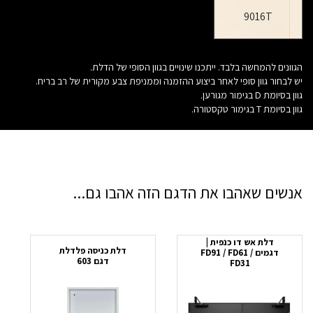
9016T
הגוונים להמחשה בלבד. ייתכנו שינויים בגוון הסופי של הדלת.
יש לבחור גוון סופי לאחר ביצוע ההזמנה וממניפת צבע מקורית של רב בריח.
גוון בסיומת D בגימור מגורען.
גוון בסיומת T בגימור טקסטורה.
אנשים שאהבו את הדגם הזה אהבו גם...
דלת אש דו כנפית |
דלת כניסה פלדלת
דגמים FD91 / FD61 /
דגם 603
FD31