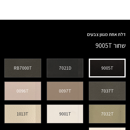
דלת אחת מגוון צבעים
שחור 9005T
RB7000T
7021D
9005T
0096T
0097T
7037T
1013T
9001T
7032T