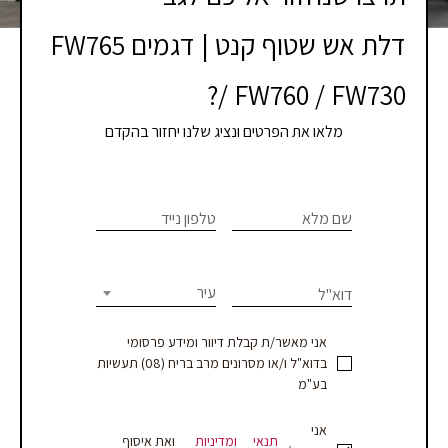
דלת אש שטוף קנט | דגמים FW765
/ FW760 / FW730?
מלאו את הפרטים ונציג שלנו יחזור בהקדם
צרו
If you
are
שם מלא
טלפון נייד
קשר
human,
leave
-
this
עיר
דוא"ל
עמוד
field
blank.
מוצר
אני מאשר/ת קבלת דיוור ומידע פרסומי
בדוא"ל ו/או מסרונים מרב בריח (08) תעשיות
-
בע"מ
עסקים
אני
תנאי
ומדיניות
ואת איסוף