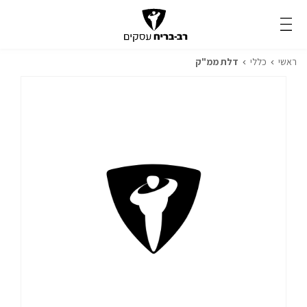
ראשי
כללי
דלת ממ"ק