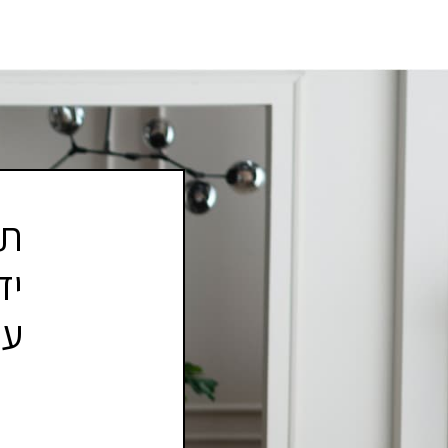
תר
יד
עי