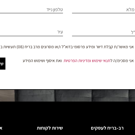
If
מלא
טלפון נייד
ר
hum
le
עיר
ל
וד
f
bl
צר
אני מאשר/ת קבלת דיוור ומידע פרסומי בדוא"ל ו/או מסרונים מרב בריח (08) תעשיות בע"מ
אני מסכימ/ה ל
תנאי שימוש
ומדיניות הפרטיות
ואת איסוף ושימוש המידע
של
קים
רב-בריח לעסקים
שירות לקוחות
א