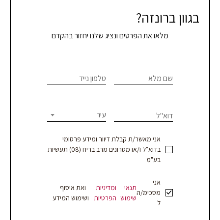
בגוון ברונזה?
מלאו את הפרטים ונציג שלנו יחזור בהקדם
צרו
If you
are
שם מלא
טלפון נייד
קשר
human,
leave
-
this
עיר
דוא"ל
עמוד
field
blank.
מוצר
אני מאשר/ת קבלת דיוור ומידע פרסומי
בדוא"ל ו/או מסרונים מרב בריח (08) תעשיות
-
בע"מ
עסקים
אני
תנאי
ומדיניות
ואת איסוף
מסכימ/ה
שימוש
הפרטיות
ושימוש המידע
ל