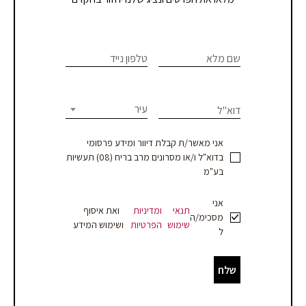
צרו
If you
are
שם מלא
טלפון נייד
קשר
human,
leave
-
this
עיר
דוא"ל
עמוד
field
blank.
מוצר
אני מאשר/ת קבלת דיוור ומידע פרסומי
בדוא"ל ו/או מסרונים מרב בריח (08) תעשיות
-
בע"מ
עסקים
אני
תנאי
ומדיניות
ואת איסוף
מסכימ/ה
שימוש
הפרטיות
ושימוש המידע
ל
שלח