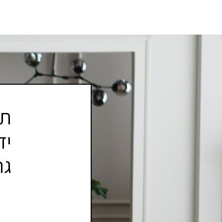
תר
יד
גר