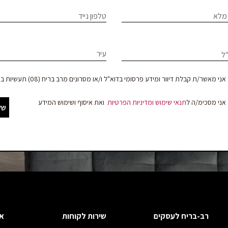
If
מלא
טלפון נייד
ר
hum
le
עיר
ל
וד
f
bl
צר
אני מאשר/ת קבלת דיוור ומידע פרסומי בדוא"ל ו/או מסרונים מרב בריח (08) תעשיות בע"מ
אני מסכימ/ה ל
תנאי שימוש
ומדיניות הפרטיות
ואת איסוף ושימוש המידע
של
קים
רב-בריח לעסקים
שירות לקוחות
א