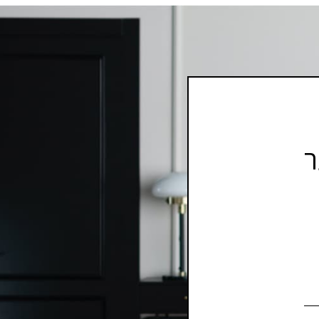
M לשער