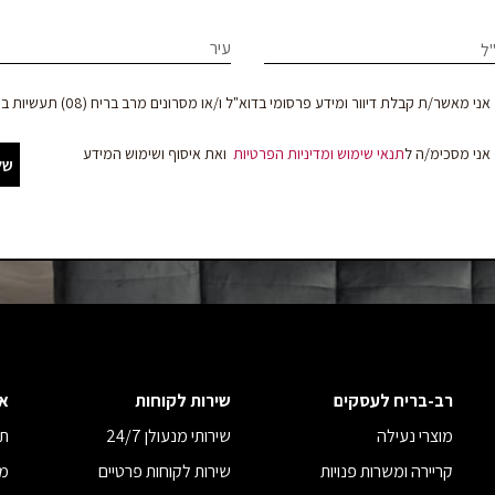
le
עיר
ל
וד
f
bl
צר
אני מאשר/ת קבלת דיוור ומידע פרסומי בדוא"ל ו/או מסרונים מרב בריח (08) תעשיות בע"מ
אני מסכימ/ה ל
תנאי שימוש
ומדיניות הפרטיות
ואת איסוף ושימוש המידע
של
קים
רב-בריח לעסקים
שירות לקוחות
א
מוצרי נעילה
שירותי מנעולן 24/7
תנ
קריירה ומשרות פנויות
שירות לקוחות פרטיים
מד