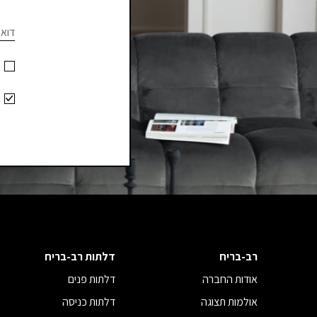
ave
-
this
דוא"
עמ
ield
ank.
מו
-
עס
רב-בריח
דלתות רב-בריח
אודות החברה
דלתות פנים
אולמות תצוגה
דלתות כניסה