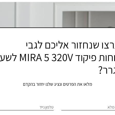
צו שנחזור אליכם לגבי
לוחות פיקוד IRA 5 320V
רר?
מלאו את הפרטים ונציג שלנו יחזור בהקדם
If
מלא
טלפון נייד
ר
hum