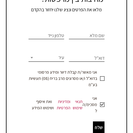
מלאו את הפרטים ונציג שלנו יחזור בהקדם
צרו
If you
are
שם מלא
טלפון נייד
קשר
human,
leave
-
this
עיר
דוא"ל
עמוד
field
blank.
מוצר
אני מאשר/ת קבלת דיוור ומידע פרסומי
בדוא"ל ו/או מסרונים מרב בריח (08) תעשיות
-
בע"מ
עסקים
אני
תנאי
ומדיניות
ואת איסוף
מסכימ/ה
שימוש
הפרטיות
ושימוש המידע
ל
שלח