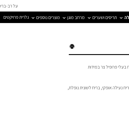
על רב-ברי
גלרית פרויקטים
לה
תריסים ושערים
מרחב מוגן
מוצרים נוספים
יניום/פח בעלי פרופיל צר במידות
יח נעילה אופקי, בריח לשונית נופלת,