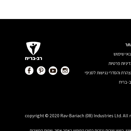
תר
אי שימוש
יניות פרטיות
הרת והסדרי נגישות לסניפי
-בריח
copyright © 2020 Rav-Bariach (08) Industries Ltd. All 
, פרסום, הצגה, שידור, שינוי, ביצוע יצירות נגזרות בתוכן המופיע באתר אסור. שמות המוצרים,