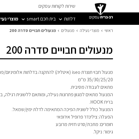
שירות לקוחות עסקים
דלתות
בית חכם smart
מוצרי נעי
ראשי
מוצרי נעילה
מנעולים
מנעולים חבויים סדרה 200
מנעולים חבויים סדרה 200
מנעול חבוי תוצרת iseo (איטליה) להתקנה בדלתות אלומ
35/30/25/20 מ"מ
מתאים לעבודה מסיבית.
המנעול מתאים למגוון פתרונות נעילה, ומותאם ללשונית רגילה, בר
בריח HOOK.
המנעול כולל לשונית הפיכה המתאימה לדלת ימין/שמאל.
הפעלה: צילינדר פרופיל אירופאי
חומרים: מתכת/סרט חזית מרובע
גימור: ניקל.