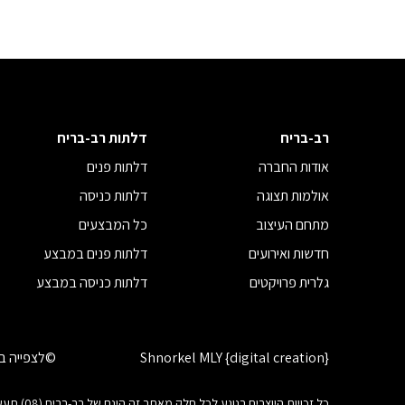
רב-בריח
דלתות רב-בריח
אודות החברה
דלתות פנים
אולמות תצוגה
דלתות כניסה
מתחם העיצוב
כל המבצעים
חדשות ואירועים
דלתות פנים במבצע
גלרית פרויקטים
דלתות כניסה במבצע
Shnorkel MLY {digital creation}
©לצפייה בז
כל זכוי