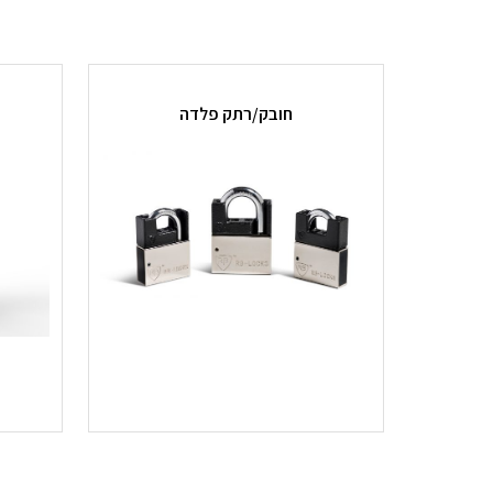
חובק/רתק פלדה