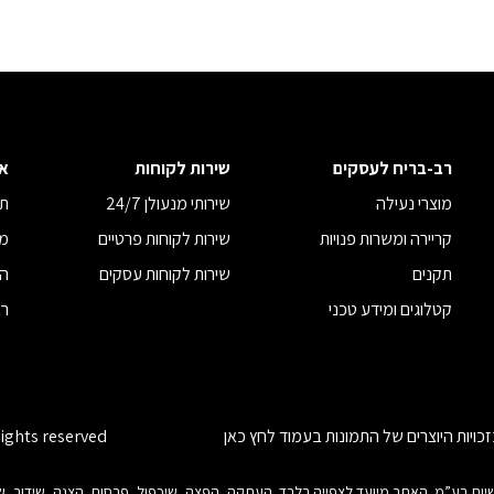
רב-בריח לעסקים
שירות לקוחות
א
מוצרי נעילה
שירותי מנעולן 24/7
תנ
קריירה ומשרות פנויות
שירות לקוחות פרטיים
מד
תקנים
שירות לקוחות עסקים
הצ
קטלוגים ומידע טכני
רב
כויות היוצרים של התמונות בעמוד
לחץ כאן
rights reserved
ות היוצרים בנוגע לכל חלק מאתר זה הינם של רב-בריח (08) תעשיות בע”מ. האתר מיועד לצפייה בלבד. העתקה, הפצה, שיכפול