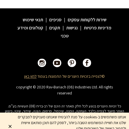
שירות ללקוחות עסקים
|
סניפים
|
תנאי שימוש
מדיניות פרטיות
|
נגישות
|
תקנים
|
קטלוגים ומידע
טכני
©לצפייה בזכויות היוצרים של התמונות בעמוד
לחץ כאן
copyright © 2020 Rav-Bariach (08) Industries Ltd. All rights
reserved
כל זכויות היוצרים בנוגע לכל חלק מאתר זה הינם של רב-בריח (08) תעשיות בע”מ.
האתר מיועד לצפייה בלבד. העתקה, הפצה, שיכפול, פרסום, הצגה, שידור, שינוי, ביצוע
יצירות נגזרות בתוכן המופיע באתר אסור. שמות המוצרים, החברות, השירותים הינם
אנחנו משתמשים ב-cookies על מנת להבטיח שאנחנו מעניקים למבקרים
סימני מסחרי של החברה ואין להשתמש בהם ללא אישור החברה מראש
שלנו את חוויית המשתמש הטובה ביותר, לספק להם תוכן מותאם אישית
ולתמוך בשיווק של השירותים שלנו.