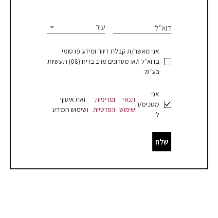
human,
leave
-
this
עיר
דוא"ל
עמוד
field
blank.
מוצר
אני מאשר/ת קבלת דיוור ומידע פרסומי
בדוא"ל ו/או מסרונים מרב בריח (08) תעשיות
-
בע"מ
עסקים
אני
תנאי
ומדיניות
ואת איסוף
מסכימ/ה
שימוש
הפרטיות
ושימוש המידע
ל
שלח