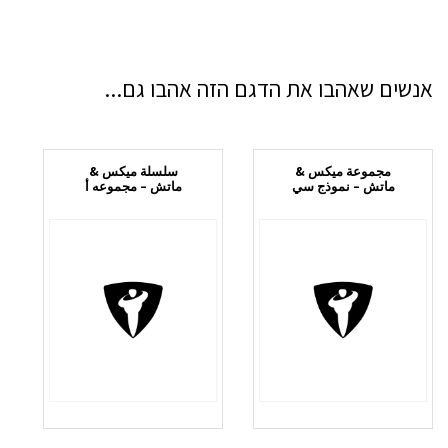
אנשים שאהבו את הדגם הזה אהבו גם...
مجموعة ميكس &
سلسلة ميكس &
ماتش – نموذج سي
ماتش – مجموعه أ