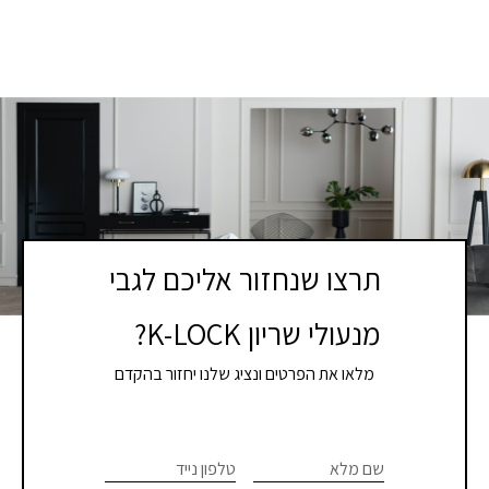
תרצו שנחזור אליכם לגבי
מנעולי שריון K-LOCK?
מלאו את הפרטים ונציג שלנו יחזור בהקדם
צרו
If you
are
שם מלא
טלפון נייד
קשר