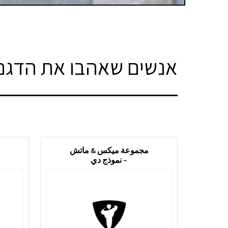
אנשים שאהבו את הדגם 
مجموعة ميكس & ماتش
– نموذج دي