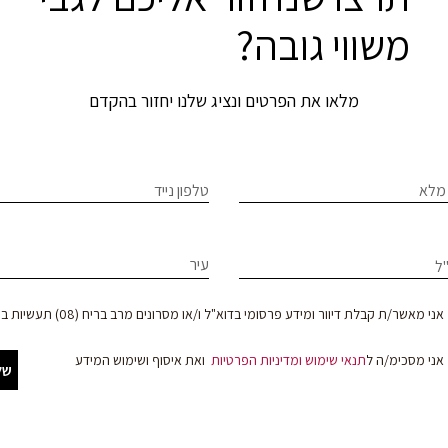
משווי גובה?
מלאו את הפרטים ונציג שלנו יחזור בהקדם
If
מלא
טלפון נייד
ר
hum
le
עיר
ל
וד
f
bl
צר
אני מאשר/ת קבלת דיוור ומידע פרסומי בדוא"ל ו/או מסרונים מרב בריח (08) תעשיות בע"מ
אני מסכימ/ה ל
תנאי שימוש
ומדיניות הפרטיות
ואת איסוף ושימוש המידע
של
קים