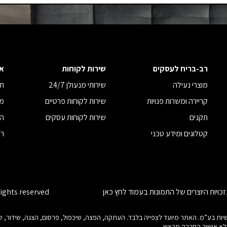
רב-בריח לעסקים
שירות לקוחות
א
מוצרי נעילה
שירותי מנעולן 24/7
תנ
קריירה ומשרות פנויות
שירות לקוחות פרטיים
מד
תקנים
שירות לקוחות עסקים
הצ
קטלוגים ומידע טכני
רב
כויות היוצרים של התמונות בעמוד
לחץ כאן
rights reserved
ות היוצרים בנוגע לכל חלק מאתר זה הינם של רב-בריח (08) תעשיות בע”מ. האתר מיועד לצפייה בלבד. העתקה, הפצה, שיכפול
ללא אישור החברה מראש