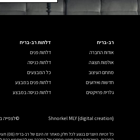
רב-בריח
דלתות רב-בריח
אודות החברה
דלתות פנים
אולמות תצוגה
דלתות כניסה
מתחם העיצוב
כל המבצעים
חדשות ואירועים
דלתות פנים במבצע
גלרית פרויקטים
דלתות כניסה במבצע
Shnorkel MLY {digital creation}
©לצפייה בז
כל זכוי
החברות, השירותים הינם סימני מסחרי של החברה ואין להשתמש בהם 