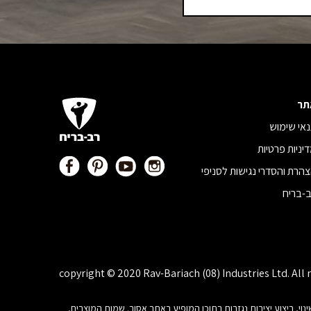
תר
אי שימוש
יניות פרטיות
הרת והסדרי נגישות לסניפי
-בריח
copyright © 2020 Rav-Bariach (08) Industries Ltd. All 
, פרסום, הצגה, שידור, שינוי, ביצוע יצירות נגזרות בתוכן המופיע באתר אסור. שמות המוצרים,