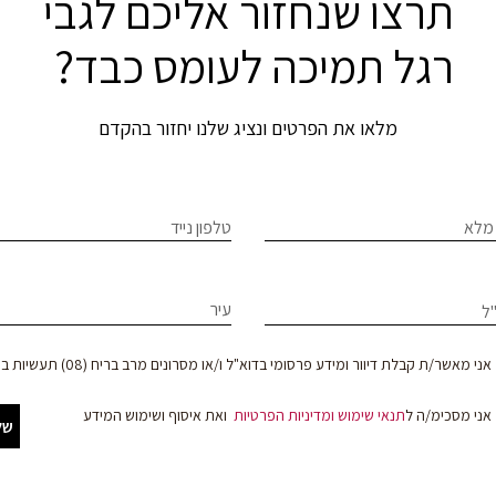
תרצו שנחזור אליכם לגבי
רגל תמיכה לעומס כבד?
מלאו את הפרטים ונציג שלנו יחזור בהקדם
If
מלא
טלפון נייד
ר
hum
le
עיר
ל
וד
f
bl
צר
אני מאשר/ת קבלת דיוור ומידע פרסומי בדוא"ל ו/או מסרונים מרב בריח (08) תעשיות בע"מ
אני מסכימ/ה ל
תנאי שימוש
ומדיניות הפרטיות
ואת איסוף ושימוש המידע
של
קים