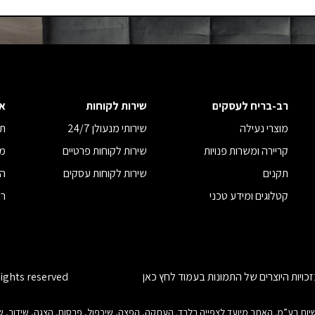
רב-בריח לעסקים
שירות לקוחות
א
מוצרי נעילה
שירותי מנעולן 24/7
תנ
קריירה ומשרות פנויות
שירות לקוחות פרטיים
מד
תקנים
שירות לקוחות עסקים
הצ
קטלוגים ומידע טכני
רב
כויות היוצרים של התמונות בעמוד
לחץ כאן
rights reserved
ות היוצרים בנוגע לכל חלק מאתר זה הינם של רב-בריח (08) תעשיות בע”מ. האתר מיועד לצפייה בלבד. העתקה, הפצה, שיכפול