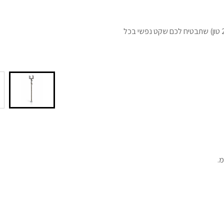
מקסימום יציבות, מינימום דאגות: רגל התמיכה לעומסים כבדים (2 טון) שתבטיח לכם שקט נפשי בכל