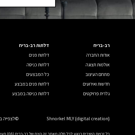
רב-בריח
דלתות רב-בריח
אודות החברה
דלתות פנים
אולמות תצוגה
דלתות כניסה
מתחם העיצוב
כל המבצעים
חדשות ואירועים
דלתות פנים במבצע
גלרית פרויקטים
דלתות כניסה במבצע
Shnorkel MLY {digital creation}
©לצפייה בז
כל זכוי