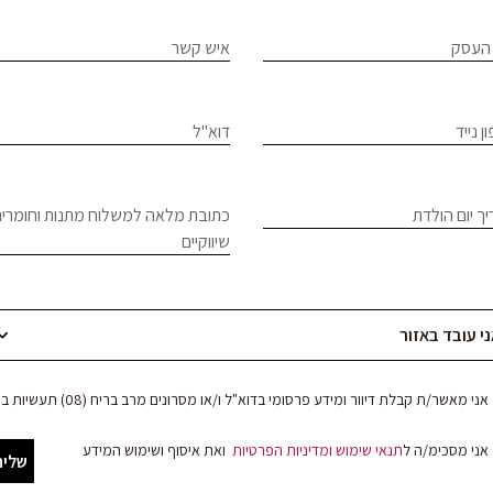
If
פס
העסק
איש קשר
יכלים
hum
le
צבי
ן נייד
דוא"ל
ם
f
bl
ך יום הולדת
כתובת מלאה למשלוח מתנות וחומרים
שיווקיים
אני מאשר/ת קבלת דיוור ומידע פרסומי בדוא"ל ו/או מסרונים מרב בריח (08) תעשיות בע"מ
אני מסכימ/ה ל
תנאי שימוש
ומדיניות הפרטיות
ואת איסוף ושימוש המידע
שליח