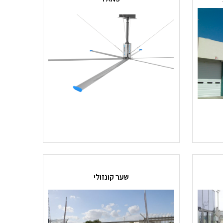
שער קונזולי