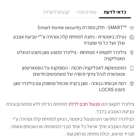
כדאי לדעת
מפרט טכני
קבצים להורדה
™SMART
- חלק מסדרת Smart home security
נעילה ביומטרית
- ניתנת לפתיחת קלה ומהירה ע""י טביעת אצבע
שלך ושל כל מי שתגדיר
צילינדר לוקסיס + מפתחות
- צילינדר ממונע מוגן פטנט הנשלט
מאפליקציה
התממשקות לאפליקציה חכמה
- המותקנת על הסמארטפון
ומאפשרת לנהל צירוף והסרה של משתמשים חדשים
רמת אבטחה גבוהה
- מוגן בקרת שכפול ומסופק עם צילינדר מוגן
פטנט LOCXIS
צילינדר לוקאפ הינו
מנעול חכם לדלת
לפתיחת הדלת ללא מפתח ובעזרת
טביעת האצבע בלבד.
הצילינדר החדשני הינו מנעול ביומטרי, הניתן לפתיחת קלה ומהירה ע"י
טביעת האצבע שלך או של כל אחד מבני המשפחה או האנשים שאתה
תגדיר מראש, יכולת פתיחה מרחוק ועוד.