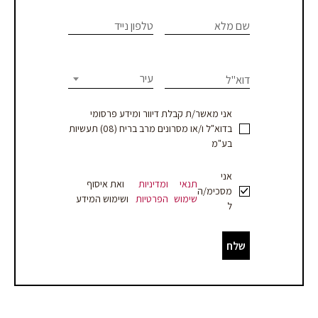
צרו
If you
are
שם מלא
טלפון נייד
קשר
human,
leave
-
this
עיר
דוא"ל
עמוד
field
blank.
מוצר
אני מאשר/ת קבלת דיוור ומידע פרסומי
בדוא"ל ו/או מסרונים מרב בריח (08) תעשיות
-
בע"מ
עסקים
אני
תנאי
ומדיניות
ואת איסוף
מסכימ/ה
שימוש
הפרטיות
ושימוש המידע
ל
שלח