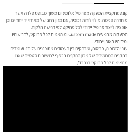
קונסטרוקציית המעקה מפרופיל אלומיניום משוך מבוסס פלדה אשר
מוחדרת פנימה. מילוי לוחות זכוכית, עם מגוון רחב של מאחזי יד ייחודיים וכן
אופציה לייצור פרופיל ייחודי לכל פרויקט לפי דרישת הלקוח.
המעקות מבוצעים Custom made ומותאמים לכל פרויקט, לדרישותיו
ומידותיו באופן ייחודי.
עובי הזכוכית, פריסות, ומרחקים בין העמודים מתוכננים על ידנו ועומדים
בתקנים המחמירים של מכון התקנים בכפוף לחישובים סטטיים שאנו
מתאימים לכל פרויקט בנפרד/