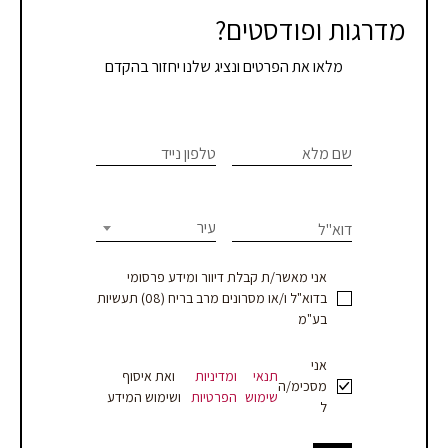
מדרגות ופודסטים?
מלאו את הפרטים ונציג שלנו יחזור בהקדם
צרו
If you
are
שם מלא
טלפון נייד
קשר
human,
leave
-
this
עיר
דוא"ל
עמוד
field
blank.
מוצר
אני מאשר/ת קבלת דיוור ומידע פרסומי
בדוא"ל ו/או מסרונים מרב בריח (08) תעשיות
-
בע"מ
עסקים
אני
תנאי
ומדיניות
ואת איסוף
מסכימ/ה
שימוש
הפרטיות
ושימוש המידע
ל