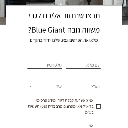
תרצו שנחזור אליכם לגבי
משווה גובה Blue Giant?
מלאו את הפרטים ונציג שלנו יחזור בהקדם
צרו
If you
are
שם מלא
טלפון נייד
קשר
human,
leave
-
this
עיר
דוא"ל
עמוד
field
blank.
מוצר
אני מאשר/ת קבלת דיוור ומידע פרסומי
בדוא"ל ו/או מסרונים מרב בריח (08) תעשיות
-
בע"מ
עסקים
אני